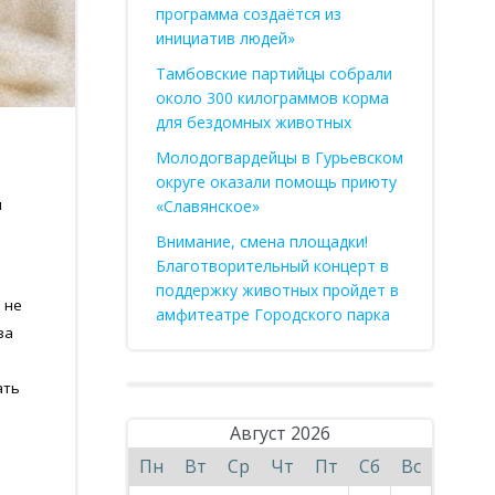
программа создаётся из
инициатив людей»
Тамбовские партийцы собрали
около 300 килограммов корма
для бездомных животных
Молодогвардейцы в Гурьевском
округе оказали помощь приюту
и
«Славянское»
Внимание, смена площадки!
Благотворительный концерт в
поддержку животных пройдет в
 не
амфитеатре Городского парка
за
ать
Август 2026
Пн
Вт
Ср
Чт
Пт
Сб
Вс