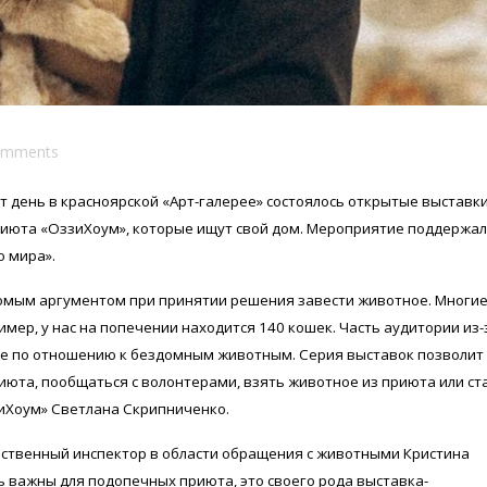
omments
от день в красноярской «Арт-галерее» состоялось открытые выставк
приюта «ОззиХоум», которые ищут свой дом. Мероприятие поддержал
о мира».
омым аргументом при принятии решения завести животное. Многие
ример, у нас на попечении находится 140 кошек. Часть аудитории из-
ие по отношению к бездомным животным. Серия выставок позволит
июта, пообщаться с волонтерами, взять животное из приюта или ст
зиХоум» Светлана Скрипниченко.
ственный инспектор в области обращения с животными Кристина
ь важны для подопечных приюта, это своего рода выставка-