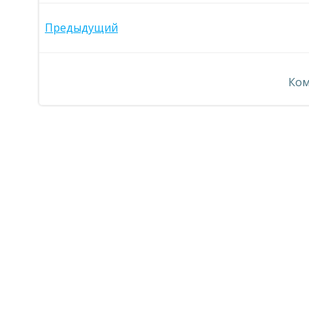
Навигация
Предыдущий
по
Ком
записям