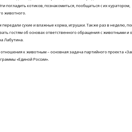
йти погладить котиков, познакомиться, пообщаться с их куратором,
го животного.
 передали сухие и влажные корма, игрушки. Также раз в неделю, по
ывать гостям об основах ответственного обращения с животными и 
а Лабутина.
 отношения к животным – основная задача партийного проекта «З
граммы «Единой России».