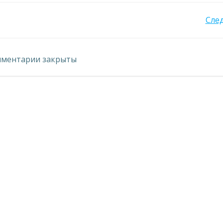
Навигация
Сле
по
ментарии закрыты
записям