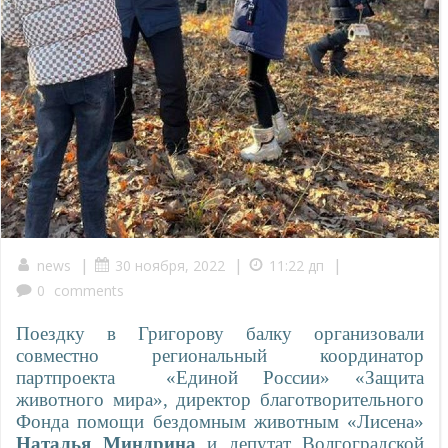
|
|
|
news
30 ноября, 2022
11:22 дп
0
comments
Поездку в Григорову балку организовали
совместно региональный координатор
партпроекта
«Единой России» «Защита
животного мира», директор благотворительного
Фонда помощи бездомным животным «Лисена»
Наталья Миндрина
и депутат Волгоградской