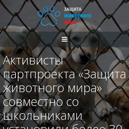
Перейти
к
содержимому
Активисты
партпроекта «Защита
животного мира»
совместно со
школьниками
установили более 30