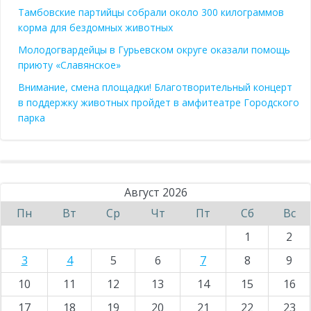
Тамбовские партийцы собрали около 300 килограммов
корма для бездомных животных
Молодогвардейцы в Гурьевском округе оказали помощь
приюту «Славянское»
Внимание, смена площадки! Благотворительный концерт
в поддержку животных пройдет в амфитеатре Городского
парка
Август 2026
Пн
Вт
Ср
Чт
Пт
Сб
Вс
1
2
3
4
5
6
7
8
9
10
11
12
13
14
15
16
17
18
19
20
21
22
23