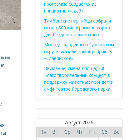
программа создаётся из
инициатив людей»
Тамбовские партийцы собрали
около 300 килограммов корма
для бездомных животных
Молодогвардейцы в Гурьевском
округе оказали помощь приюту
шки»
«Славянское»
ня
Внимание, смена площадки!
Благотворительный концерт в
поддержку животных пройдет в
амфитеатре Городского парка
р
Август 2026
ая
Пн
Вт
Ср
Чт
Пт
Сб
Вс
ппы