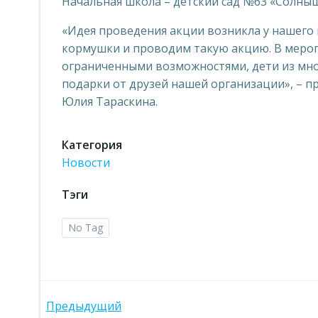
Начальная школа – детский сад №63 «Солныш
«Идея проведения акции возникла у нашего 
кормушки и проводим такую акцию. В мероп
ограниченными возможностями, дети из мно
подарки от друзей нашей организации», –
Юлия Тараскина.
Категория
Новости
Тэги
No Tag
Навигация
Предыдущий