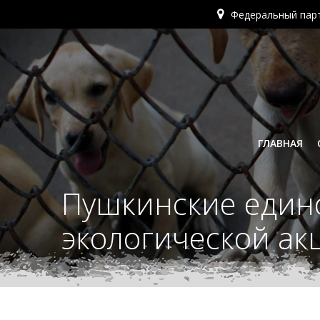
Перейти
Федеральный пар
к
содержимому
ГЛАВНАЯ
Пушкинские един
экологической ак