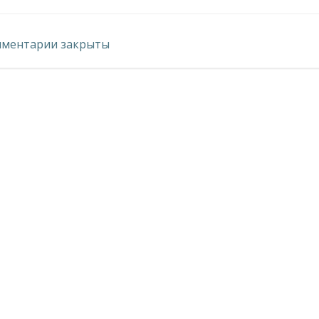
по
ментарии закрыты
записям