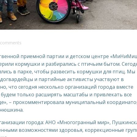
comments
ственной приемной партии и детском центре «МиНиМи
терили кормушки и разбирались с птичьим бытом. Сегод
лись в парке, чтобы развесить кормушки для птиц. Мы
одогвардейцы и партийные активисты участвуют в
о, что сегодня несколько организаций города вместе
 будем только расширять масштабы и привлекать все
оде», – прокомментировала муниципальный координато
анюшкина.
рганизации города: АНО «Многогранный мир», Пушкинск
ченными возможностями здоровья, коррекционные гру