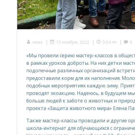
|
|
|
news
15 ноября, 2022
5:04 пп
0
«Мы провели серию мастер-классов в обще
в рамках уроков доброты. На них детки мас
подопечные различных организаций встрети
предоставили корм для их наполнения. Мол
подобных мероприятиях каждую зиму. Приятн
проводят экоакцию. Надеюсь, в будущем мы
больше людей к заботе о животных и прир
проекта «Защита животного мира» Елена П
Также мастер-классы проводили и другие о
школа-интернат для обучающихся с ограни