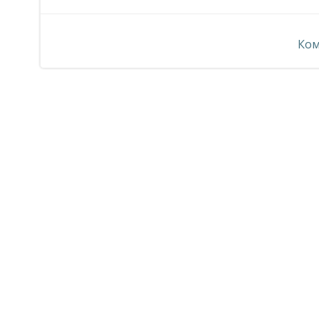
по
Ком
записям