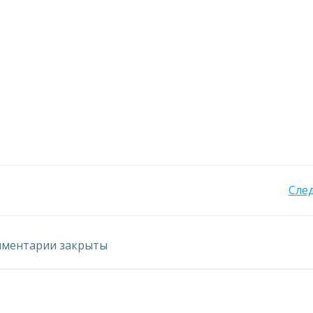
Навигация
Сле
по
ментарии закрыты
записям