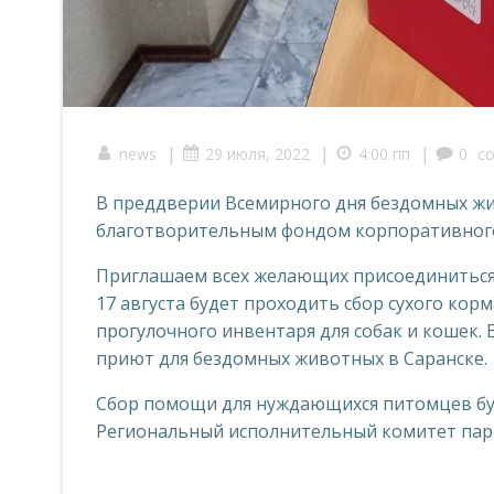
|
|
|
news
29 июля, 2022
4:00 пп
0
c
В преддверии Всемирного дня бездомных жи
благотворительным фондом корпоративного
Приглашаем всех желающих присоединиться 
17 августа будет проходить сбор сухого кор
прогулочного инвентаря для собак и кошек.
приют для бездомных животных в Саранске.
Сбор помощи для нуждающихся питомцев будет
Региональный исполнительный комитет парт