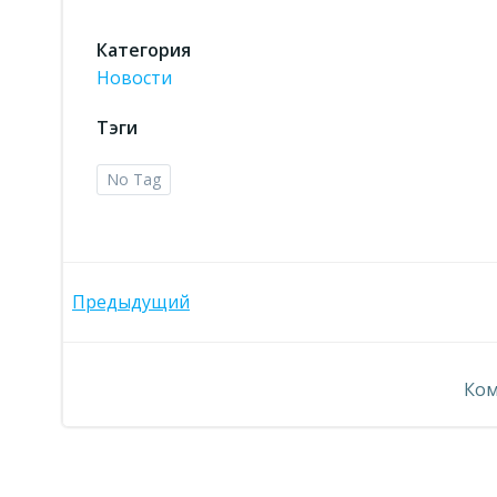
Категория
Новости
Тэги
No Tag
Навигация
Предыдущий
по
Ком
записям