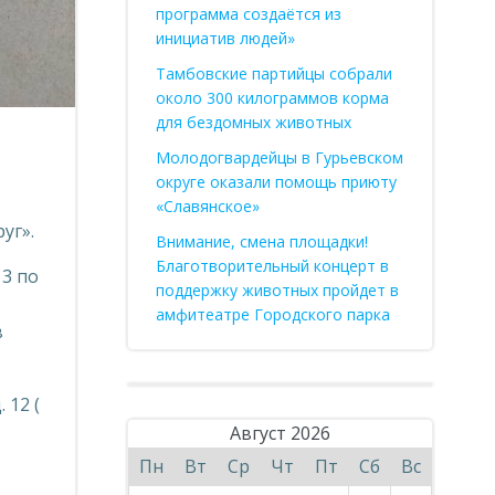
программа создаётся из
инициатив людей»
Тамбовские партийцы собрали
около 300 килограммов корма
для бездомных животных
Молодогвардейцы в Гурьевском
округе оказали помощь приюту
«Славянское»
уг».
Внимание, смена площадки!
Благотворительный концерт в
3 по
поддержку животных пройдет в
амфитеатре Городского парка
в
 12 (
Август 2026
Пн
Вт
Ср
Чт
Пт
Сб
Вс