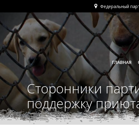
Перейти
Федеральный пар
к
содержимому
ГЛАВНАЯ
Сторонники парти
поддержку приют