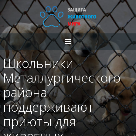
Перейти
к
содержимому
Школьники
Металлургического
района
поддерживают
приюты для
животных