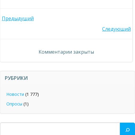
Навигация
Предыдущий
Навигация
Следующий
по
по
записям
Комментарии закрыты
записям
РУБРИКИ
Новости
(1 777)
Опросы
(1)
Поиск