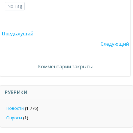
No Tag
Навигация
Предыдущий
Навигация
Следующий
по
по
записям
Комментарии закрыты
записям
РУБРИКИ
Новости
(1 776)
Опросы
(1)