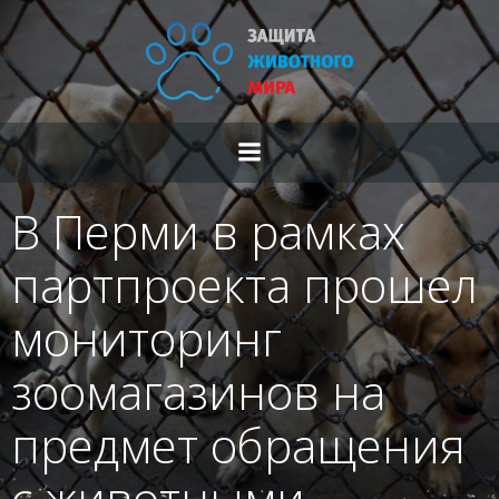
Перейти
к
содержимому
В Перми в рамках
партпроекта прошел
мониторинг
зоомагазинов на
предмет обращения
с животными