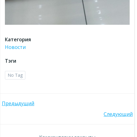
Категория
Новости
Тэги
No Tag
Навигация
Предыдущий
Навигация
Следующий
по
по
записям