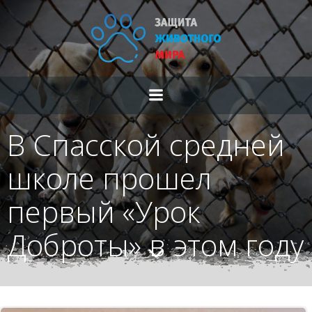
Перейти
к
содержимому
В Спасской средней
школе прошел
первый «Урок
Доброты» в этом году