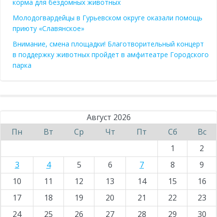
корма для бездомных животных
Молодогвардейцы в Гурьевском округе оказали помощь
приюту «Славянское»
Внимание, смена площадки! Благотворительный концерт
в поддержку животных пройдет в амфитеатре Городского
парка
Август 2026
Пн
Вт
Ср
Чт
Пт
Сб
Вс
1
2
3
4
5
6
7
8
9
10
11
12
13
14
15
16
17
18
19
20
21
22
23
24
25
26
27
28
29
30