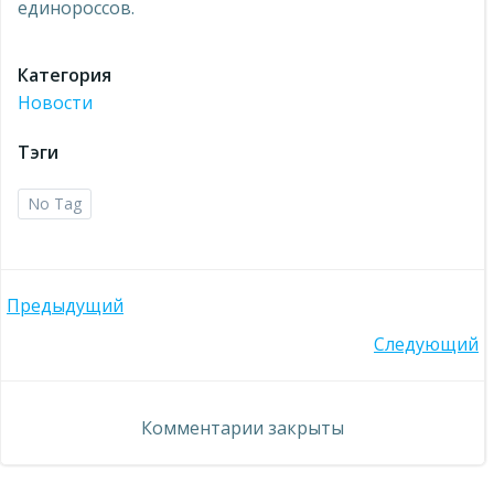
единороссов.
Категория
Новости
Тэги
No Tag
Навигация
Предыдущий
Навигация
Следующий
по
по
записям
Комментарии закрыты
записям