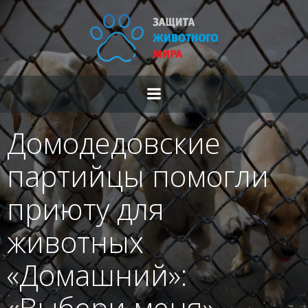
Перейти
к
содержимому
Домодедовские
партийцы помогли
приюту для
животных
«Домашний»:
«Выбери меня»