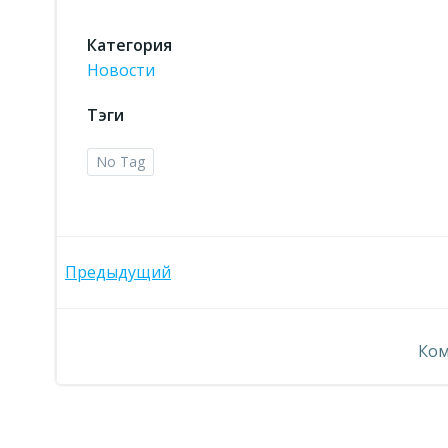
Категория
Новости
Тэги
No Tag
Навигация
Предыдущий
по
Ком
записям