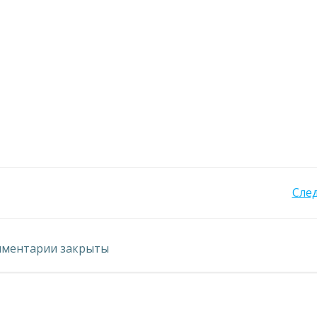
Навигация
Сле
по
ментарии закрыты
записям