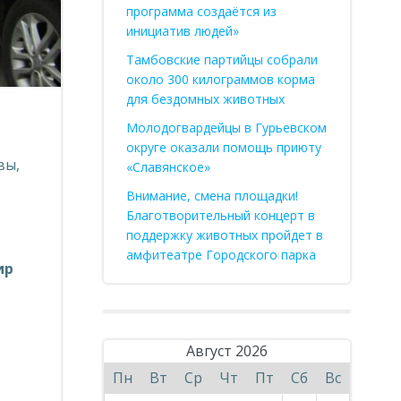
программа создаётся из
инициатив людей»
Тамбовские партийцы собрали
около 300 килограммов корма
для бездомных животных
Молодогвардейцы в Гурьевском
округе оказали помощь приюту
вы,
«Славянское»
Внимание, смена площадки!
Благотворительный концерт в
поддержку животных пройдет в
амфитеатре Городского парка
ир
Август 2026
Пн
Вт
Ср
Чт
Пт
Сб
Вс