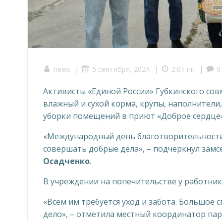
|
|
|
news
5 сентября, 2024
2:01 пп
0
Активисты «Единой России» Губкинского со
влажный и сухой корма, крупы, наполнители,
уборки помещений в приют «Доброе сердце»
«Международный день благотворительности
совершать добрые дела», – подчеркнул замс
Осадченко
.
В учреждении на попечительстве у работник
«Всем им требуется уход и забота. Большое 
дело», – отметила местный координатор па