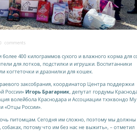
0
comments
более 400 килограммов сухого и влажного корма для с
тели для лотков, подстилки и игрушки. Воспитанники
и когтеточки и дразнилки для кошек.
краевого заксобрания, координатор Центра поддержки
ой России»
Игорь Брагарник
, депутат гордумы Краснод
ация волейбола Краснодара и Ассоциации тхэквондо Му
и «Отцы России».
мочь питомцам. Сегодня им сложно, поэтому мы должны
собаках, потому что им без нас не выжить», – отметил