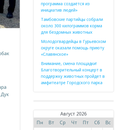
программа создаётся из
инициатив людей»
Тамбовские партийцы собрали
около 300 килограммов корма
для бездомных животных
Молодогвардейцы в Гурьевском
округе оказали помощь приюту
обак
«Славянское»
Внимание, смена площадки!
Благотворительный концерт в
поддержку животных пройдет в
амфитеатре Городского парка
ара
 Дук
Август 2026
Пн
Вт
Ср
Чт
Пт
Сб
Вс