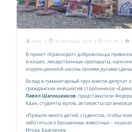
|
|
|
news
28 сентября, 2024
7:01 пп
В приют «Краснодог» добровольцы привезли 
и кошек, лекарственные препараты, наполни
коррекционной школы своими руками сделал
Вклад в гуманитарный груз внесли депутат 
гражданских инициатив сторонников «Един
Павел Шапошников
, представители Федер
Кван, студенты вузов, активисты организаци
«Пришли много детей, студентов, чтобы по
заботиться о брошенных животных – кошках, 
Игорь Брагарник.