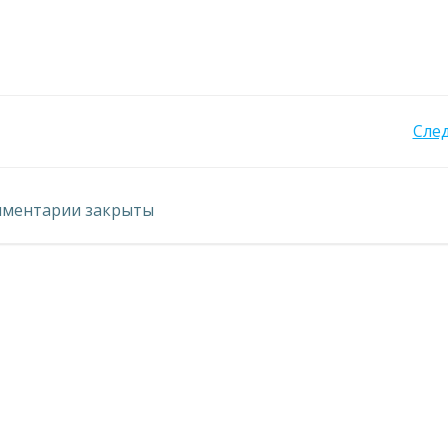
Навигация
Сле
по
ментарии закрыты
записям