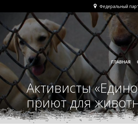
Перейти
Федеральный пар
к
содержимому
ГЛАВНАЯ
Активисты «Едино
приют для животн