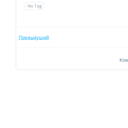
No Tag
Навигация
Предыдущий
по
Ком
записям