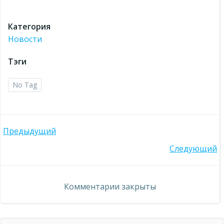
Категория
Новости
Тэги
No Tag
Навигация
Предыдущий
Навигация
Следующий
по
по
записям
Комментарии закрыты
записям