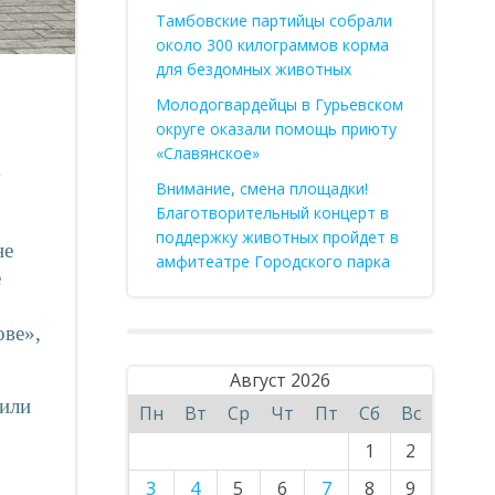
Тамбовские партийцы собрали
около 300 килограммов корма
для бездомных животных
Молодогвардейцы в Гурьевском
округе оказали помощь приюту
«Славянское»
у
Внимание, смена площадки!
Благотворительный концерт в
поддержку животных пройдет в
не
амфитеатре Городского парка
е
ове»,
Август 2026
мили
Пн
Вт
Ср
Чт
Пт
Сб
Вс
1
2
3
4
5
6
7
8
9