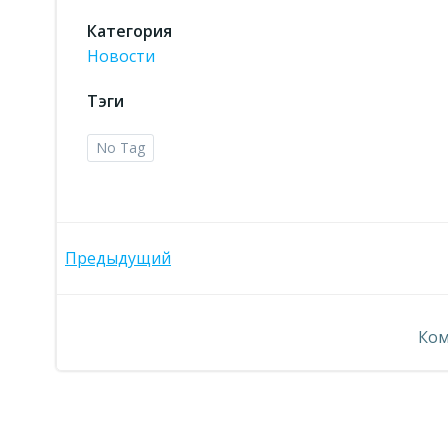
Категория
Новости
Тэги
No Tag
Навигация
Предыдущий
по
Ком
записям