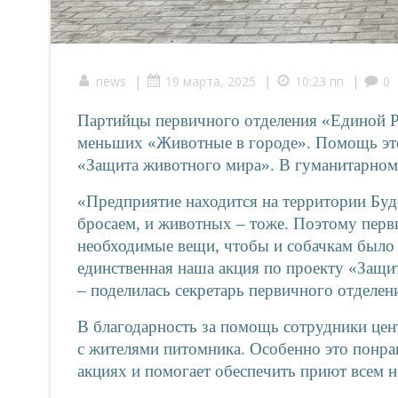
|
|
|
news
19 марта, 2025
10:23 пп
0
Партийцы первичного отделения «Единой Р
меньших «Животные в городе». Помощь эт
«Защита животного мира». В гуманитарном 
«Предприятие находится на территории Буд
бросаем, и животных – тоже. Поэтому перв
необходимые вещи, чтобы и собачкам было т
единственная наша акция по проекту «Защи
– поделилась секретарь первичного отделе
В благодарность за помощь сотрудники цен
с жителями питомника. Особенно это понрав
акциях и помогает обеспечить приют всем 