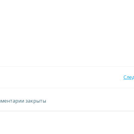
Навигация
Сле
по
ментарии закрыты
записям