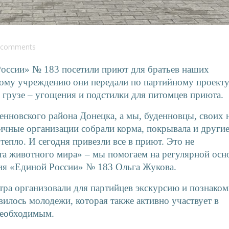
comments
оссии» № 183 посетили приют для братьев наших
ому учреждению они передали по партийному проект
грузе – угощения и подстилки для питомцев приюта.
енновского района Донецка, а мы, буденновцы, своих 
ичные организации собрали корма, покрывала и други
епло. И сегодня привезли все в приют. Это не
та животного мира» – мы помогаем на регулярной осн
ния «Единой России» № 183 Ольга Жукова.
тра организовали для партийцев экскурсию и познако
илось молодежи, которая также активно участвует в
необходимым.