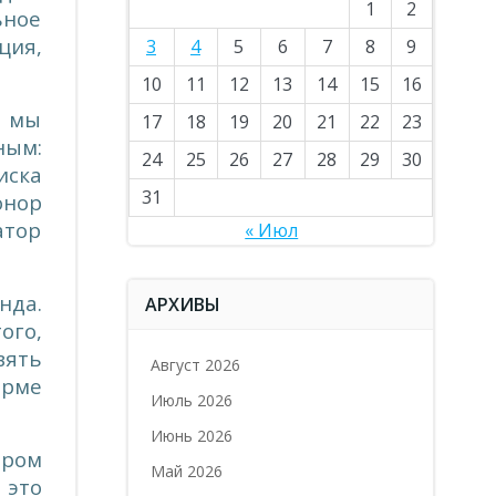
1
2
ьное
ция,
3
4
5
6
7
8
9
10
11
12
13
14
15
16
— мы
17
18
19
20
21
22
23
ным:
24
25
26
27
28
29
30
иска
31
онор
атор
« Июл
нда.
АРХИВЫ
ого,
вять
Август 2026
орме
Июль 2026
Июнь 2026
бром
Май 2026
 это