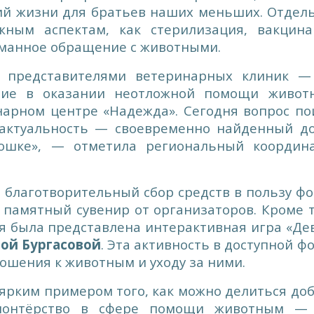
ий жизни для братьев наших меньших. Отдел
ным аспектам, как стерилизация, вакцина
уманное обращение с животными.
 представителями ветеринарных клиник 
ние в оказании неотложной помощи живот
нарном центре «Надежда». Сегодня вопрос по
 актуальность — своевременно найденный д
ошке», — отметила региональный координ
благотворительный сбор средств в пользу фо
памятный сувенир от организаторов. Кроме т
я была представлена интерактивная игра «Де
ой Бургасовой
. Эта активность в доступной ф
ошения к животным и уходу за ними.
л ярким примером того, как можно делиться до
олонтёрство в сфере помощи животным —