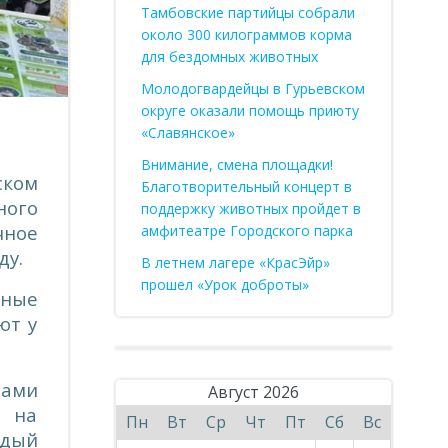
Тамбовские партийцы собрали
около 300 килограммов корма
для бездомных животных
Молодогвардейцы в Гурьевском
округе оказали помощь приюту
«Славянское»
Внимание, смена площадки!
ском
Благотворительный концерт в
ного
поддержку животных пройдет в
чное
амфитеатре Городского парка
ду.
В летнем лагере «КрасЭйр»
прошел «Урок доброты»
ьные
ют у
тами
Август 2026
и на
Пн
Вт
Ср
Чт
Пт
Сб
Вс
ждый