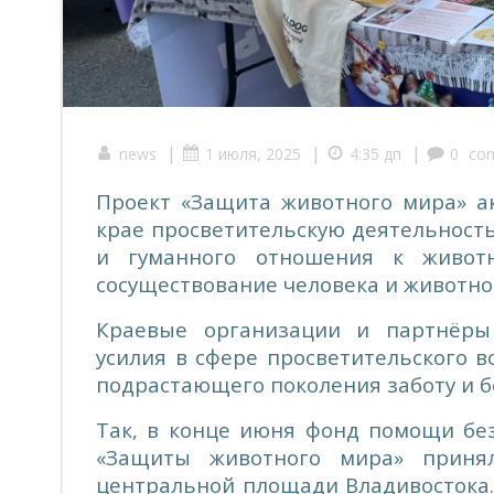
|
|
|
news
1 июля, 2025
4:35 дп
0
co
Проект «Защита животного мира» а
крае просветительскую деятельност
и гуманного отношения к животн
сосуществование человека и животног
Краевые организации и партнёры
усилия в сфере просветительского 
подрастающего поколения заботу и 
Так, в конце июня фонд помощи бе
«Защиты животного мира» приня
центральной площади Владивостока.