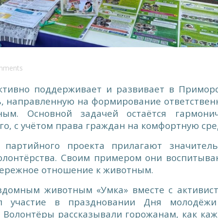
mments
ктивно поддерживает и развивает в Примор
ь, направленную на формирование ответствен
ым. Основной задачей остаётся гармони
о, с учётом права граждан на комфортную сре
 партийного проекта прилагают значител
волонтёрства. Своим примером они воспитыва
бережное отношение к животным.
здомным животным «Умка» вместе с активис
л участие в праздновании Дня молодёж
 Волонтёры рассказывали горожанам, как ка