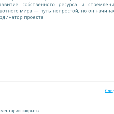
азвитие собственного ресурса и стремлен
отного мира — путь непростой, но он начина
ординатор проекта.
Навигация
Сле
по
ментарии закрыты