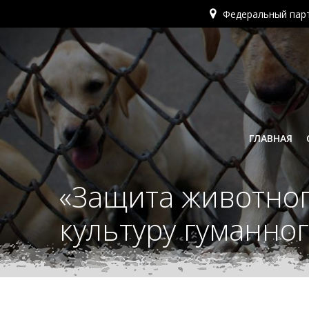
Перейти
Федеральный пар
к
содержимому
ГЛАВНАЯ
«Защита животно
культуру гуманно