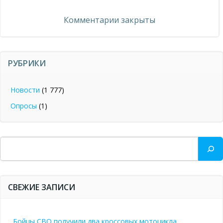
по
записям
Комментарии закрыты
записям
РУБРИКИ
Новости
(1 777)
Опросы
(1)
Поиск
СВЕЖИЕ ЗАПИСИ
Бойцы СВО получили два кроссовых мотоцикла