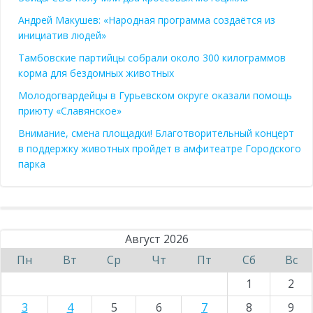
Андрей Макушев: «Народная программа создаётся из
инициатив людей»
Тамбовские партийцы собрали около 300 килограммов
корма для бездомных животных
Молодогвардейцы в Гурьевском округе оказали помощь
приюту «Славянское»
Внимание, смена площадки! Благотворительный концерт
в поддержку животных пройдет в амфитеатре Городского
парка
Август 2026
Пн
Вт
Ср
Чт
Пт
Сб
Вс
1
2
3
4
5
6
7
8
9