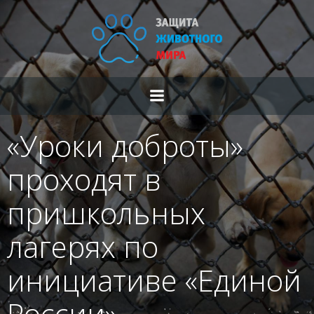
Перейти
к
содержимому
«Уроки доброты»
проходят в
пришкольных
лагерях по
инициативе «Единой
России»