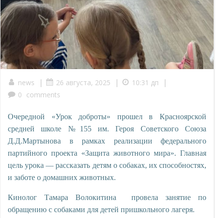
|
|
|
news
26 августа, 2025
10:31 дп
0
comments
Очередной «Урок доброты» прошел в Красноярской
средней школе №155 им. Героя Советского Союза
Д.Д.Мартынова в рамках реализации федерального
партийного проекта «Защита животного мира».
Главная
цель урока
—
рассказать детям о собаках, их способностях,
и заботе о домашних животных.
К
инолог
Тамара Волокитина
провел
а
занятие по
обращению с собаками для детей пришкольного лагеря.