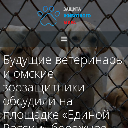
Перейти
к
содержимому
Будущие ветеринары
и омские
зоозащитники
обсудили на
площадке «Единой
России» бережное