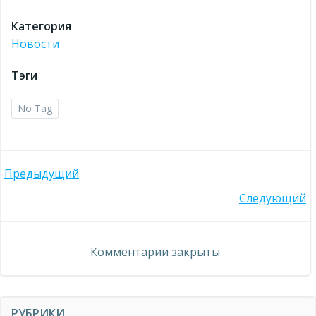
Категория
Новости
Тэги
No Tag
Навигация
Предыдущий
Навигация
Следующий
по
по
записям
Комментарии закрыты
записям
РУБРИКИ