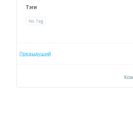
Тэги
No Tag
Навигация
Предыдущий
по
Ком
записям