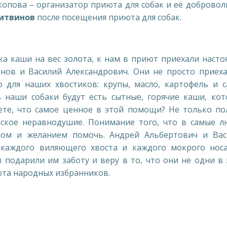
копова – организатор приюта для собак и её доброво
итвинов
после посещения приюта для собак.
ка каши на вес золота, к нам в приют приехали наст
ов и Василий Александрович. Они не просто приеха
о для наших хвостиков: крупы, масло, картофель и 
 наши собаки будут есть сытные, горячие каши, ко
аете, что самое ценное в этой помощи? Не только п
ское неравнодушие. Понимание того, что в самые л
плом и желанием помочь. Андрей Альбертович и Вас
 каждого виляющего хвоста и каждого мокрого носа
 подарили им заботу и веру в то, что они не одни в
юта народных избранников.