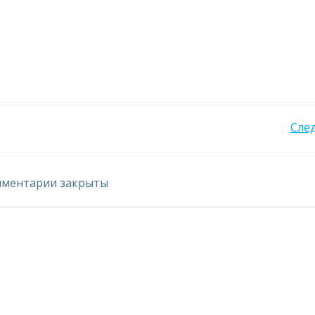
Навигация
Сле
по
ментарии закрыты
записям