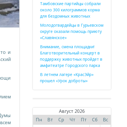
Тамбовские партийцы собрали
около 300 килограммов корма
для бездомных животных
Молодогвардейцы в Гурьевском
округе оказали помощь приюту
«Славянское»
Внимание, смена площадки!
то и
Благотворительный концерт в
вский
поддержку животных пройдет в
амфитеатре Городского парка
В летнем лагере «КрасЭйр»
мощи
прошел «Урок доброты»
лием
Август 2026
Думы
Пн
Вт
Ср
Чт
Пт
Сб
Вс
 всем