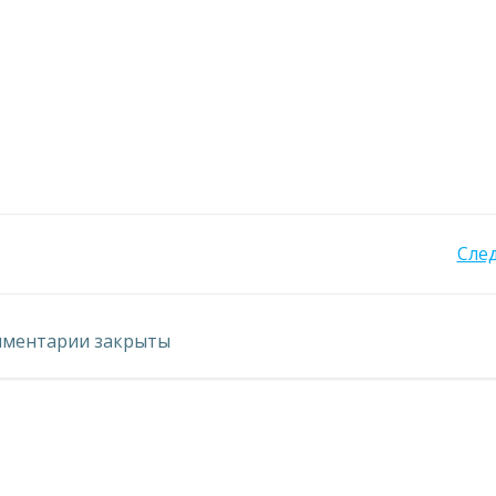
Навигация
Сле
по
ментарии закрыты
записям