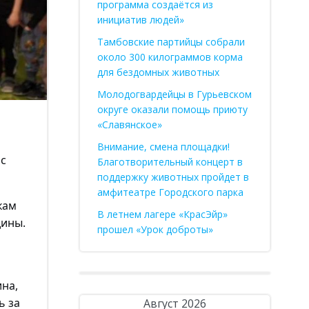
программа создаётся из
инициатив людей»
Тамбовские партийцы собрали
около 300 килограммов корма
для бездомных животных
Молодогвардейцы в Гурьевском
округе оказали помощь приюту
«Славянское»
Внимание, смена площадки!
 с
Благотворительный концерт в
поддержку животных пройдет в
амфитеатре Городского парка
кам
В летнем лагере «КрасЭйр»
дины.
прошел «Урок доброты»
на,
ь за
Август 2026