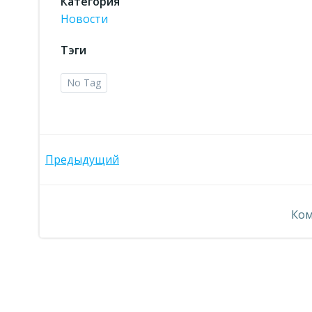
Категория
Новости
Тэги
No Tag
Навигация
Предыдущий
по
Ком
записям