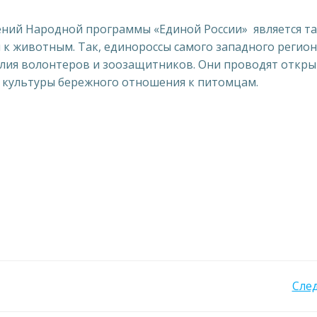
ений Народной программы «Единой России»
является т
к животным. Так, единороссы самого западного регио
илия волонтеров и зоозащитников. Они проводят откр
ия культуры бережного отношения к питомцам.
Навигация
Сле