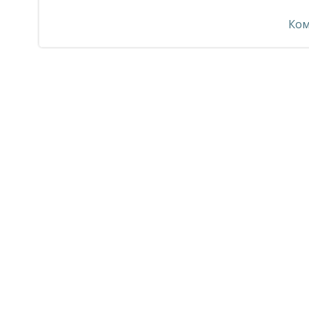
по
Ком
записям