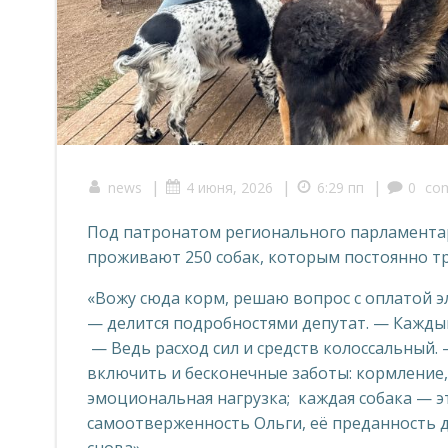
|
|
|
news
4 июня, 2026
6:29 пп
0
co
Под патронатом регионального парламентар
проживают 250 собак, которым постоянно тр
«Вожу сюда корм, решаю вопрос с оплатой эл
— делится подробностями депутат. — Каждый
— Ведь расход сил и средств колоссальный. 
включить и бесконечные заботы: кормление, 
эмоциональная нагрузка;
каждая собака — э
самоотверженность Ольги, её преданность д