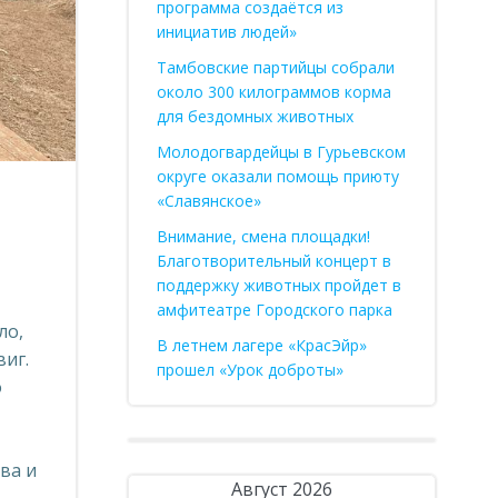
программа создаётся из
инициатив людей»
Тамбовские партийцы собрали
около 300 килограммов корма
для бездомных животных
Молодогвардейцы в Гурьевском
округе оказали помощь приюту
«Славянское»
Внимание, смена площадки!
Благотворительный концерт в
поддержку животных пройдет в
амфитеатре Городского парка
ло,
В летнем лагере «КрасЭйр»
иг.
прошел «Урок доброты»
о
ва и
Август 2026