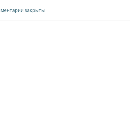
по
ментарии закрыты
записям