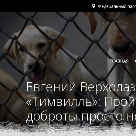
Перейти
Федеральный пар
к
содержимому
ГЛАВНАЯ
Евгений Верхолаз
«Тимвилль»: Прой
доброты просто 