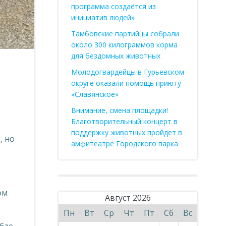
программа создаётся из
инициатив людей»
Тамбовские партийцы собрали
около 300 килограммов корма
для бездомных животных
Молодогвардейцы в Гурьевском
округе оказали помощь приюту
«Славянское»
Внимание, смена площадки!
Благотворительный концерт в
поддержку животных пройдет в
, но
амфитеатре Городского парка
ом
Август 2026
Пн
Вт
Ср
Чт
Пт
Сб
Вс