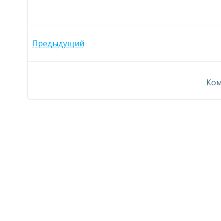
Навигация
Предыдущий
по
Ком
записям