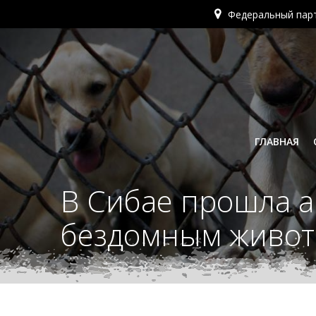
Перейти
Федеральный пар
к
содержимому
ГЛАВНАЯ
В Сибае прошла а
бездомным живо