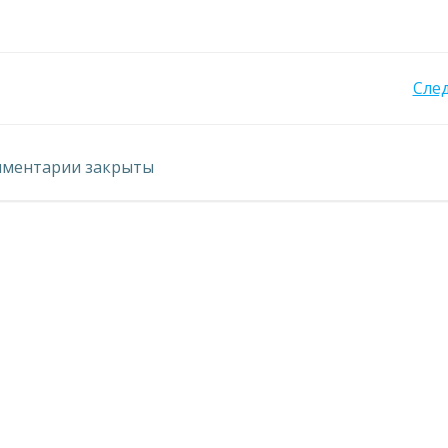
Навигация
Сле
по
ментарии закрыты
записям