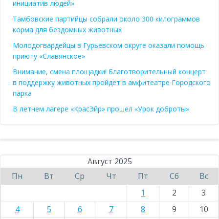
инициатив людей»
Тамбовские партийцы собрали около 300 килограммов
корма для бездомных животных
Молодогвардейцы в Гурьевском округе оказали помощь
приюту «Славянское»
Внимание, смена площадки! Благотворительный концерт
в поддержку животных пройдет в амфитеатре Городского
парка
В летнем лагере «КрасЭйр» прошел «Урок доброты»
Август 2025
Пн
Вт
Ср
Чт
Пт
Сб
Вс
1
2
3
4
5
6
7
8
9
10