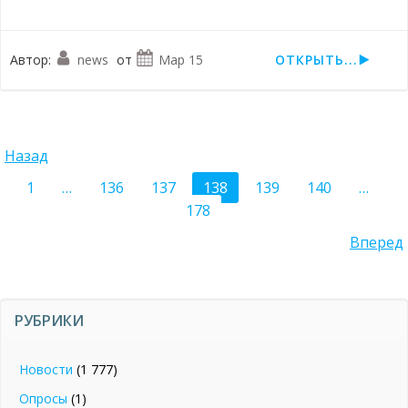
Автор:
news
от
Мар 15
ОТКРЫТЬ...
Posts
Назад
Posts
Page
Page
Page
Page
Page
Page
P
1
…
136
137
138
139
140
…
navigation
178
navigation
Posts
Вперед
navigation
РУБРИКИ
Новости
(1 777)
Опросы
(1)