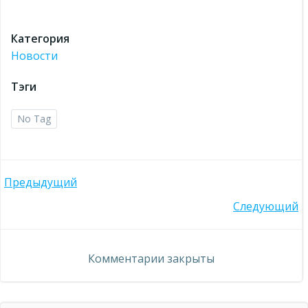
Категория
Новости
Тэги
No Tag
Навигация
Предыдущий
Навигация
Следующий
по
по
записям
Комментарии закрыты
записям