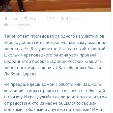
|
|
|
news
29 марта, 2023
4:24 пп
0
comments
Такой ответ последовал от одного из участников
«Урока доброты» на вопрос «Зачем нам домашние
животные?». Для учеников 2-4 классов «Ботовской
школы» Череповецкого района урок провела
координатор проекта «Единой России» «Защита
животного мира», депутат Заксобрания области
Любовь Царёва.
«И правда, идешь домой с работы или из школы
уставший, а дома с радостью встречает тебя твой
питомец. И сразу улыбка на лице и теплота внутри
от радости! А кто из нас не общался со своими
кошками, собаками и другими питомцами? Им и