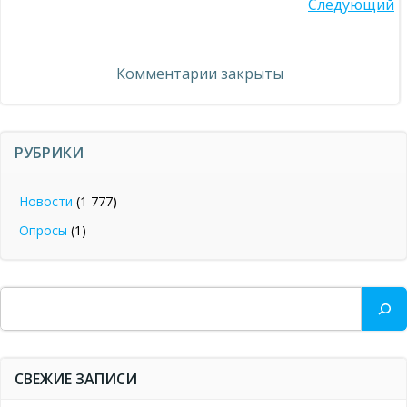
Навигация
Следующий
по
по
записям
Комментарии закрыты
записям
РУБРИКИ
Новости
(1 777)
Опросы
(1)
Поиск
СВЕЖИЕ ЗАПИСИ