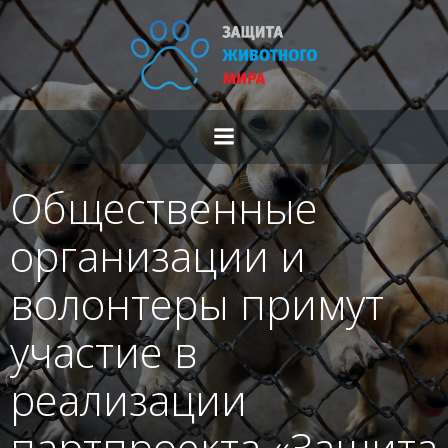
Перейти
к
содержимому
Общественные
организации и
волонтеры примут
участие в
реализации
партпроекта «Защита