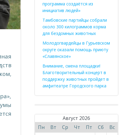
программа создаётся из
инициатив людей»
Тамбовские партийцы собрали
около 300 килограммов корма
для бездомных животных
Молодогвардейцы в Гурьевском
округе оказали помощь приюту
иная
«Славянское»
дств
Внимание, смена площадки!
Благотворительный концерт в
ком,
поддержку животных пройдет в
амфитеатре Городского парка
ра»,
Думы
ется
Август 2026
Пн
Вт
Ср
Чт
Пт
Сб
Вс