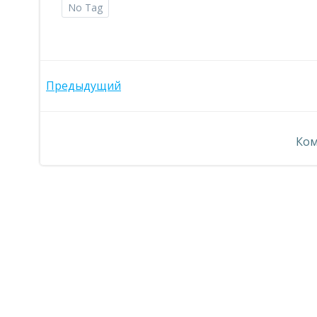
No Tag
Навигация
Предыдущий
по
Ком
записям