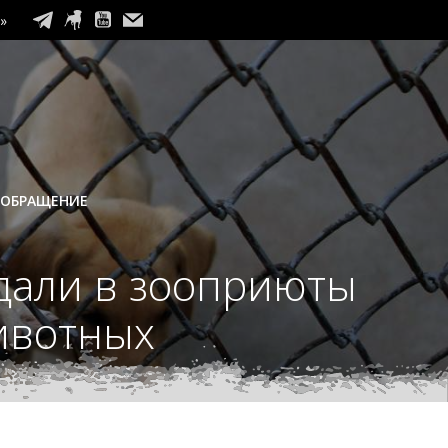
»
 ОБРАЩЕНИЕ
едали в зооприюты
ивотных