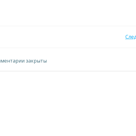
Навигация
Сле
по
ментарии закрыты
записям