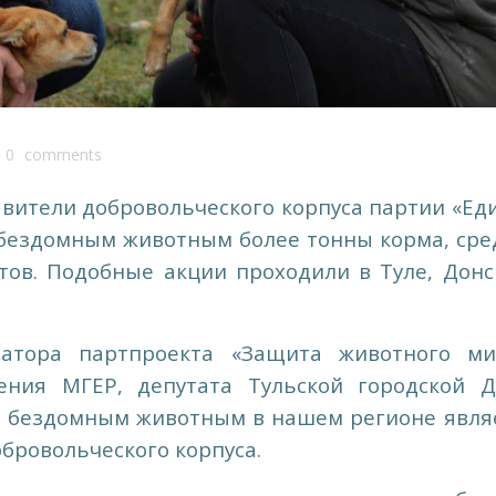
0
comments
тавители добровольческого корпуса партии «Ед
бездомным животным более тонны корма, сре
тов. Подобные акции проходили в Туле, Донс
атора партпроекта «Защита животного ми
ления МГЕР, депутата Тульской городской 
и бездомным животным в нашем регионе явля
бровольческого корпуса.