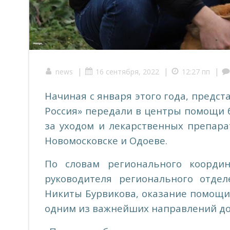
|
|
|
news
16 сентября, 2022
12:27 пп
Начиная с января этого года, предс
Россия» передали в центры помощи 
за уходом и лекарственных препара
Новомосковске и Одоеве.
По словам регионального координ
руководителя регионального отде
Никиты Бурвикова, оказание помощ
одним из важнейших направлений до