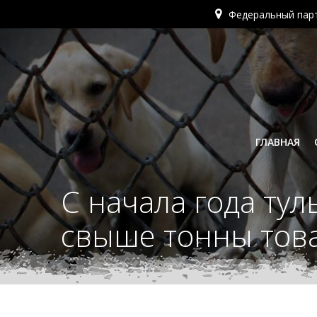
Перейти
Федеральный пар
к
содержимому
ГЛАВНАЯ
С начала года ту
свыше тонны тов