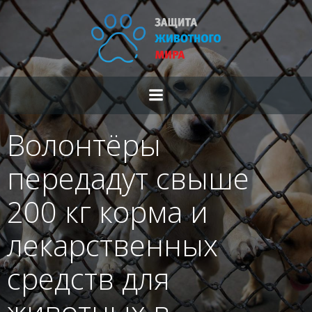
Перейти
к
содержимому
Волонтёры
передадут свыше
200 кг корма и
лекарственных
средств для
животных в