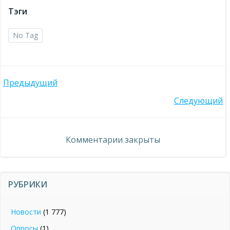
Тэги
No Tag
Навигация
Предыдущий
Навигация
Следующий
по
по
записям
Комментарии закрыты
записям
РУБРИКИ
Новости
(1 777)
Опросы
(1)