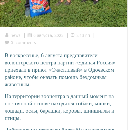
|
|
|
news
6 августа, 2023
2:13 пп
0
comments
В воскресенье, 6 августа представители
волонтерского центра партии «Единая Россия»
приехали в приют «Счастливый» в Одоевском
районе, чтобы оказать помощь бездомным
животным.
На территории зооцентра в данный момент на
постоянной основе находятся собаки, кошки,
лошади, ослы, барашки, коровы, шиншиллы и
птицы.
Добровольцы передали более 50 килограммов