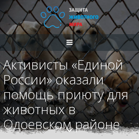
Перейти
к
содержимому
Активисты «Единой
России» оказали
помощь приюту для
животных в
Одоевском районе