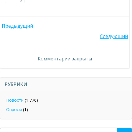
Навигация
Предыдущий
Навигация
Следующий
по
по
записям
Комментарии закрыты
записям
РУБРИКИ
Новости
(1 776)
Опросы
(1)
Поиск