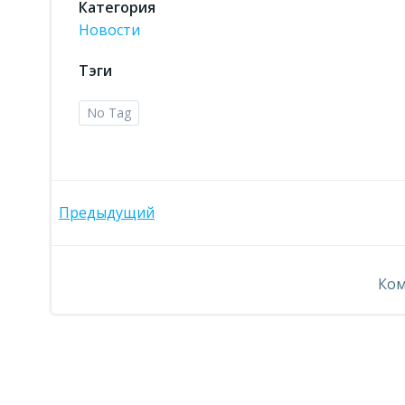
Категория
Новости
Тэги
No Tag
Навигация
Предыдущий
по
Ком
записям