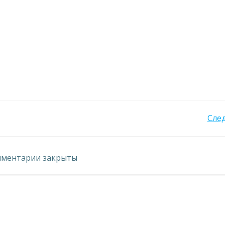
Навигация
Сле
по
ментарии закрыты
записям