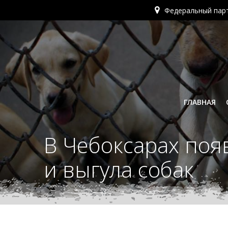
Перейти
Федеральный пар
к
содержимому
ГЛАВНАЯ
В Чебоксарах поя
и выгула собак