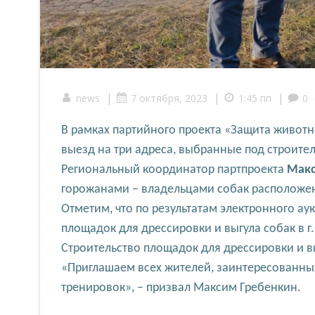
|
|
|
news
7 октября, 2023
1:45 пп
0
В рамках партийного проекта «Защита животн
выезд на три адреса, выбранные под строител
Региональный координатор партпроекта
Макс
горожанами – владельцами собак расположен
Отметим, что по результатам электронного ау
площадок для дрессировки и выгула собак в
Строительство площадок для дрессировки и вы
«Приглашаем всех жителей, заинтересованны
тренировок», – призвал Максим Гребенкин.