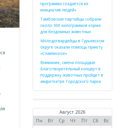
программа создаётся из
инициатив людей»
Тамбовские партийцы собрали
около 300 килограммов корма
для бездомных животных
Молодогвардейцы в Гурьевском
округе оказали помощь приюту
лся
«Славянское»
Внимание, смена площадки!
Благотворительный концерт в
с
поддержку животных пройдет в
амфитеатре Городского парка
.
для
Август 2026
Пн
Вт
Ср
Чт
Пт
Сб
Вс