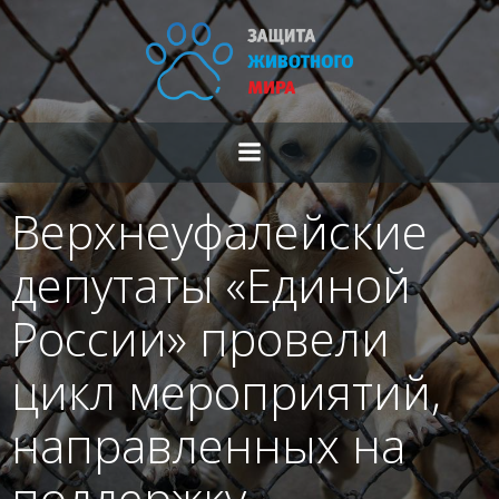
Перейти
к
содержимому
Верхнеуфалейские
депутаты «Единой
России» провели
цикл мероприятий,
направленных на
поддержку