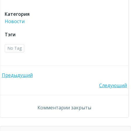
Категория
Новости
Тэги
No Tag
Навигация
Предыдущий
Навигация
Следующий
по
по
записям
Комментарии закрыты
записям