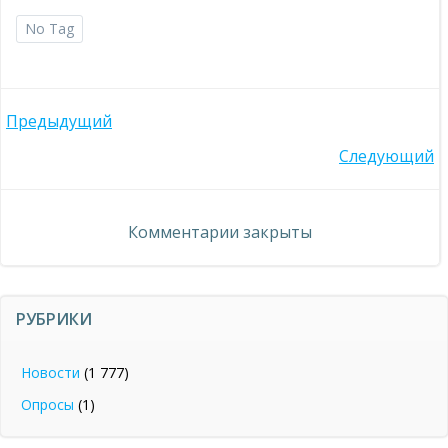
No Tag
Навигация
Предыдущий
Навигация
Следующий
по
по
записям
Комментарии закрыты
записям
РУБРИКИ
Новости
(1 777)
Опросы
(1)