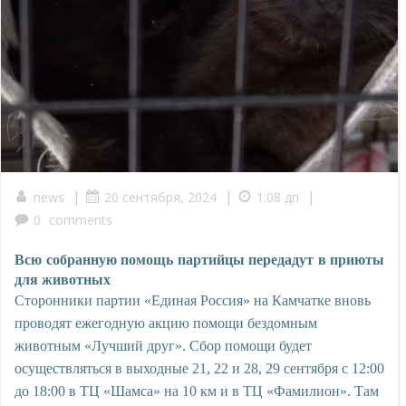
|
|
|
news
20 сентября, 2024
1:08 дп
0
comments
Всю собранную помощь партийцы передадут в приюты
для животных
Сторонники партии «Единая Россия» на Камчатке вновь
проводят ежегодную акцию помощи бездомным
животным «Лучший друг». Сбор помощи будет
осуществляться в выходные 21, 22 и 28, 29 сентября с 12:00
до 18:00 в ТЦ «Шамса» на 10 км и в ТЦ «Фамилион». Там