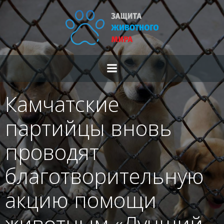
Перейти
к
содержимому
Камчатские
партийцы вновь
проводят
благотворительную
акцию помощи
животным «Лучший