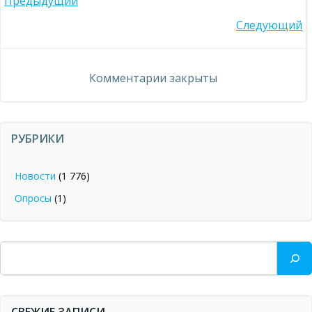
Навигация
Предыдущий
Навигация
Следующий
по
по
записям
Комментарии закрыты
записям
РУБРИКИ
Новости
(1 776)
Опросы
(1)
Поиск