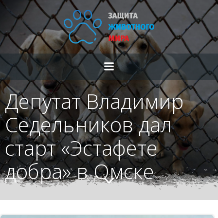
Перейти
к
содержимому
Депутат Владимир
Седельников дал
старт «Эстафете
добра» в Омске