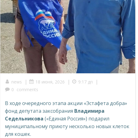
|
|
|
news
18 июня, 2026
9:17 дп
0
comments
В ходе очередного этапа акции «Эстафета добра»
фонд депутата заксобрания
Владимира
Седельникова
(«Единая Россия») подарил
муниципальному приюту несколько новых клеток
для кошек.