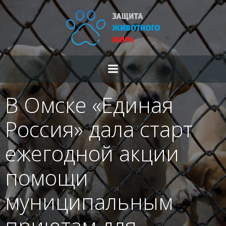
Перейти
к
содержимому
В Омске «Единая
Россия» дала старт
ежегодной акции
помощи
муниципальным
приютам для