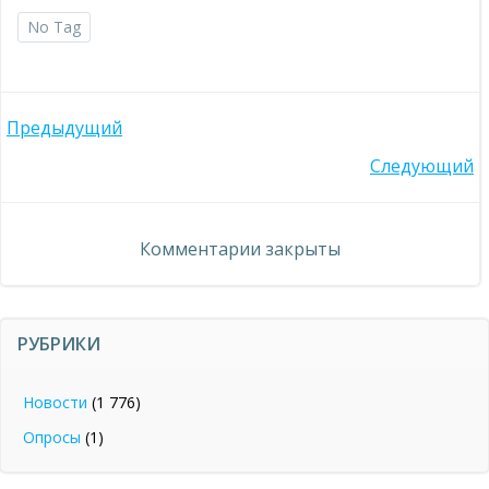
No Tag
Навигация
Предыдущий
Навигация
Следующий
по
по
записям
Комментарии закрыты
записям
РУБРИКИ
Новости
(1 776)
Опросы
(1)