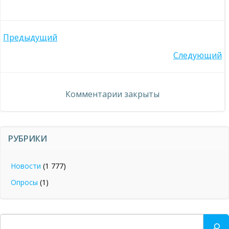
Навигация
Предыдущий
Навигация
Следующий
по
по
записям
Комментарии закрыты
записям
РУБРИКИ
Новости
(1 777)
Опросы
(1)
Поиск