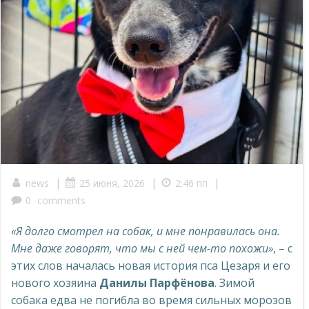
|
|
|
news
25 июня, 2026
2:46 пп
0
comments
«Я долго смотрел на собак, и мне понравилась она.
Мне даже говорят, что мы с ней чем-то похожи»
, – с
этих слов началась новая история пса Цезаря и его
нового хозяина
Данилы Парфёнова
. Зимой
собака едва не погибла во время сильных морозов