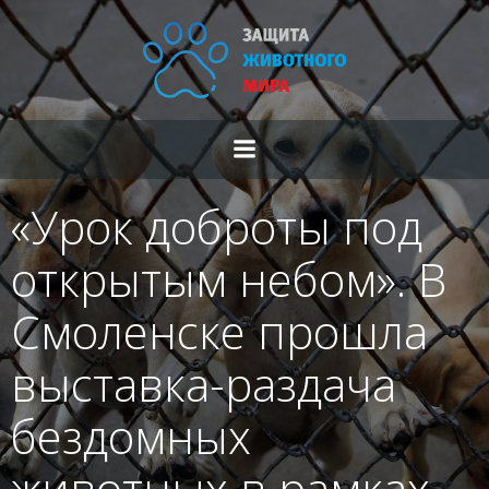
Перейти
к
содержимому
«Урок доброты под
открытым небом». В
Смоленске прошла
выставка-раздача
бездомных
животных в рамках