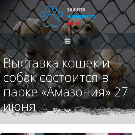
Перейти
к
содержимому
Выставка кошек и
собак состоится в
парке «Амазония» 27
июня