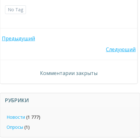
No Tag
Навигация
Предыдущий
Навигация
Следующий
по
по
записям
Комментарии закрыты
записям
РУБРИКИ
Новости
(1 777)
Опросы
(1)