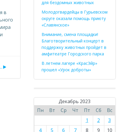
для бездомных животных
я в
Молодогвардейцы в Гурьевском
округе оказали помощь приюту
ьного
«Славянское»
имира
ли
Внимание, смена площадки!
Благотворительный концерт в
поддержку животных пройдет в
амфитеатре Городского парка
В летнем лагере «КрасЭйр»
.
прошел «Урок доброты»
Декабрь 2023
Пн
Вт
Ср
Чт
Пт
Сб
Вс
1
2
3
4
5
6
7
8
9
10