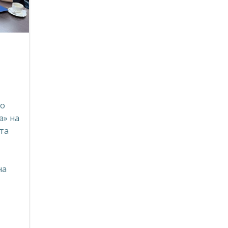
го
а» на
та
на