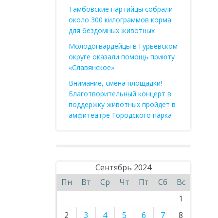
Тамбовские партийцы собрали
около 300 килограммов корма
для бездомных животных
Молодогвардейцы в Гурьевском
округе оказали помощь приюту
«Славянское»
Внимание, смена площадки!
Благотворительный концерт в
поддержку животных пройдет в
амфитеатре Городского парка
Сентябрь 2024
Пн
Вт
Ср
Чт
Пт
Сб
Вс
1
2
3
4
5
6
7
8