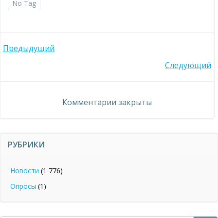
No Tag
Навигация
Предыдущий
Навигация
Следующий
по
по
записям
Комментарии закрыты
записям
РУБРИКИ
Новости
(1 776)
Опросы
(1)