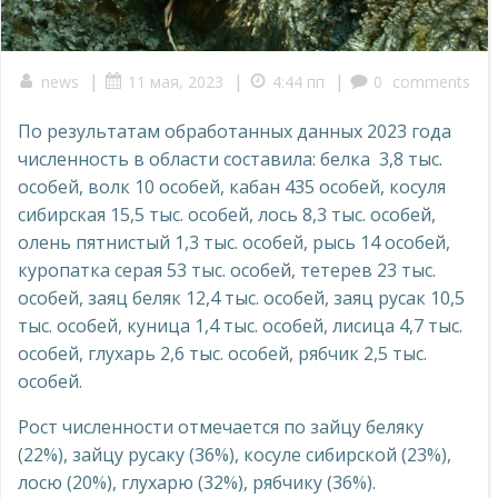
|
|
|
news
11 мая, 2023
4:44 пп
0
comments
По результатам обработанных данных 2023 года
численность в области составила: белка 3,8 тыс.
особей, волк 10 особей, кабан 435 особей, косуля
сибирская 15,5 тыс. особей, лось 8,3 тыс. особей,
олень пятнистый 1,3 тыс. особей, рысь 14 особей,
куропатка серая 53 тыс. особей, тетерев 23 тыс.
особей, заяц беляк 12,4 тыс. особей, заяц русак 10,5
тыс. особей, куница 1,4 тыс. особей, лисица 4,7 тыс.
особей, глухарь 2,6 тыс. особей, рябчик 2,5 тыс.
особей.
Рост численности отмечается по зайцу беляку
(22%), зайцу русаку (36%), косуле сибирской (23%),
лосю (20%), глухарю (32%), рябчику (36%).