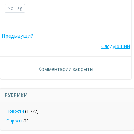
No Tag
Навигация
Предыдущий
Навигация
Следующий
по
по
записям
Комментарии закрыты
записям
РУБРИКИ
Новости
(1 777)
Опросы
(1)