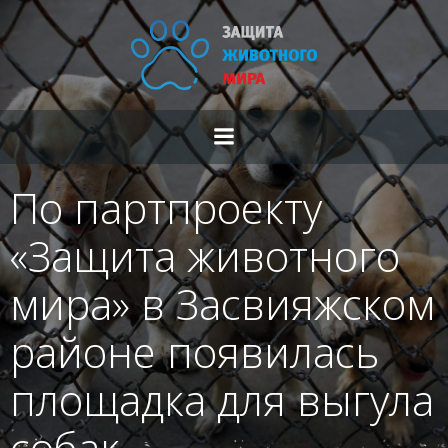
Перейти
к
содержимому
По партпроекту
«Защита животного
мира» в Засвияжском
районе появилась
площадка для выгула
собак