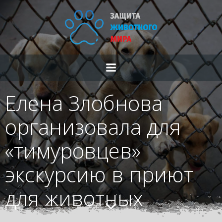
Перейти
к
содержимому
Елена Злобнова
организовала для
«тимуровцев»
экскурсию в приют
для животных