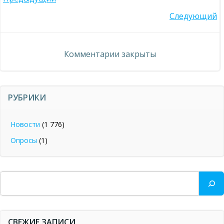
Навигация
Навигация
Следующий
по
по
записям
Комментарии закрыты
записям
РУБРИКИ
Новости
(1 776)
Опросы
(1)
Поиск
СВЕЖИЕ ЗАПИСИ