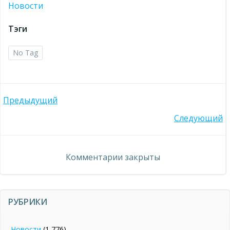
Новости
Тэги
No Tag
Навигация
Предыдущий
Навигация
Следующий
по
по
записям
Комментарии закрыты
записям
РУБРИКИ
Новости
(1 776)