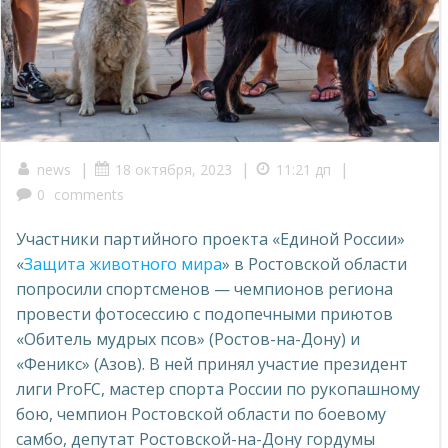
|
|
|
news
18 октября, 2023
11:21 дп
0
comments
Участники партийного проекта «Единой России»
«
Защита животного мира
» в Ростовской области
попросили спортсменов — чемпионов региона
провести фотосессию с подопечными приютов
«Обитель мудрых псов» (Ростов-на-Дону) и
«Феникс» (Азов). В ней принял участие президент
лиги ProFC, мастер спорта России по рукопашному
бою, чемпион Ростовской области по боевому
самбо, депутат Ростовской-на-Дону гордумы