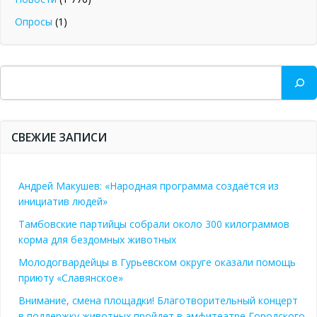
Опросы
(1)
Поиск
СВЕЖИЕ ЗАПИСИ
Андрей Макушев: «Народная программа создаётся из
инициатив людей»
Тамбовские партийцы собрали около 300 килограммов
корма для бездомных животных
Молодогвардейцы в Гурьевском округе оказали помощь
приюту «Славянское»
Внимание, смена площадки! Благотворительный концерт
в поддержку животных пройдет в амфитеатре Городского